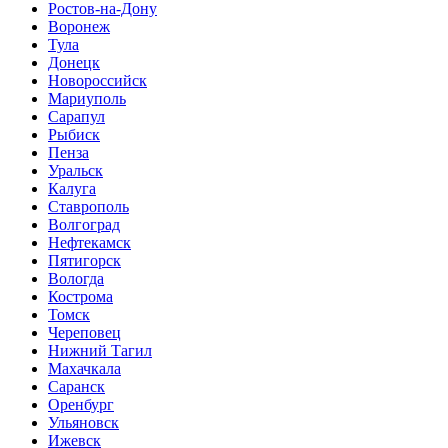
Ростов-на-Дону
Воронеж
Тула
Донецк
Новороссийск
Мариуполь
Сарапул
Рыбиск
Пенза
Уральск
Калуга
Ставрополь
Волгоград
Нефтекамск
Пятигорск
Вологда
Кострома
Томск
Череповец
Нижний Тагил
Махачкала
Саранск
Оренбург
Ульяновск
Ижевск