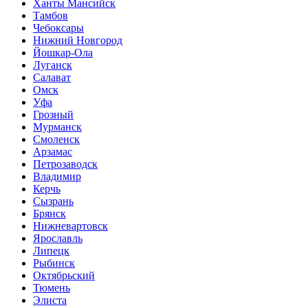
Ханты Мансийск
Тамбов
Чебоксары
Нижний Новгород
Йошкар-Ола
Луганск
Салават
Омск
Уфа
Грозный
Мурманск
Смоленск
Арзамас
Петрозаводск
Владимир
Керчь
Сызрань
Брянск
Нижневартовск
Ярославль
Липецк
Рыбинск
Октябрьский
Тюмень
Элиста